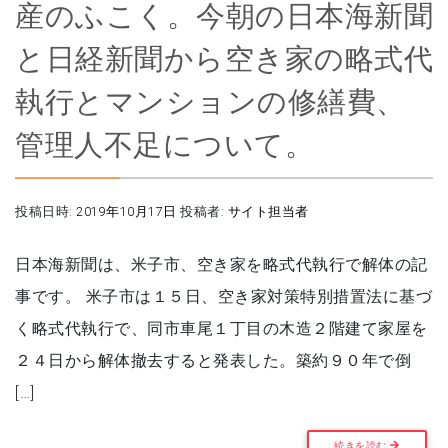
産のふこく。今朝の日本海新聞
と日経新聞から空き家の略式代
執行とマンションの修繕費、
管理人不足について。
投稿日時:
2019年10月17日
投稿者:
サイト担当者
日本海新聞は、米子市、空き家を略式代執行で解体の記
事です。 米子市は１５日、空き家対策特別措置法に基づ
く略式代執行で、同市車尾１丁目の木造２階建て家屋を
２４日から解体撤去すると発表した。築約９０年で倒
[…]
続きを読む